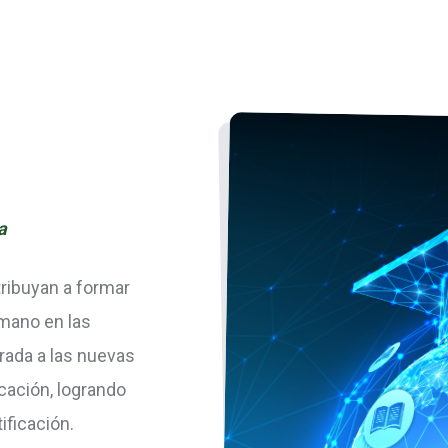
a
ibuyan a formar
umano en las
rada a las nuevas
cación, logrando
ificación.